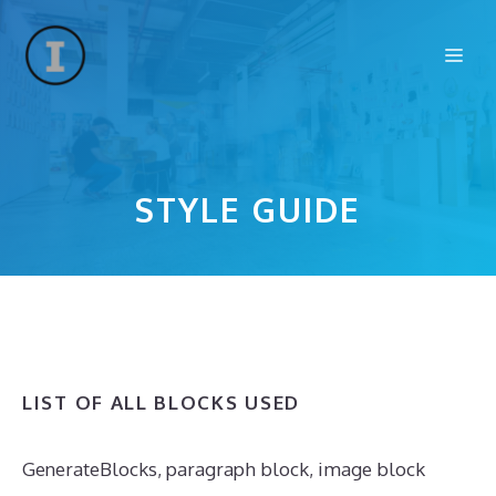
Zum
Inhalt
Me
springen
STYLE GUIDE
LIST OF ALL BLOCKS USED
GenerateBlocks, paragraph block, image block