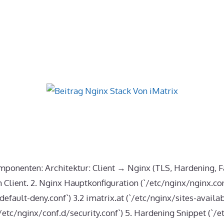
Komponenten: Architektur: Client → Nginx (TLS, Hardeni
lient. 2. Nginx Hauptkonfiguration (`/etc/nginx/nginx.conf
fault-deny.conf`) 3.2 imatrix.at (`/etc/nginx/sites-availab
(`/etc/nginx/conf.d/security.conf`) 5. Hardening Snippet (`