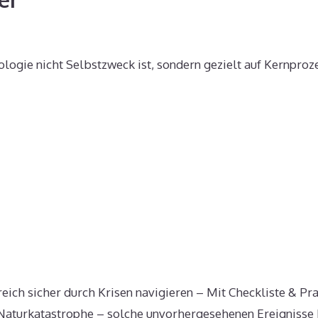
ologie nicht Selbstzweck ist, sondern gezielt auf Kernpro
ich sicher durch Krisen navigieren – Mit Checkliste & Prax
e Naturkatastrophe – solche unvorhergesehenen Ereignisse