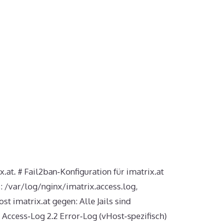
at. # Fail2ban‑Konfiguration für imatrix.at
 /var/log/nginx/imatrix.access.log,
t imatrix.at gegen: Alle Jails sind
1 Access‑Log 2.2 Error‑Log (vHost‑spezifisch)