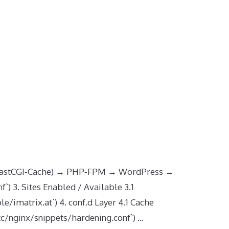
ng, FastCGI‑Cache) → PHP‑FPM → WordPress →
`) 3. Sites Enabled / Available 3.1
le/imatrix.at`) 4. conf.d Layer 4.1 Cache
/etc/nginx/snippets/hardening.conf`) …