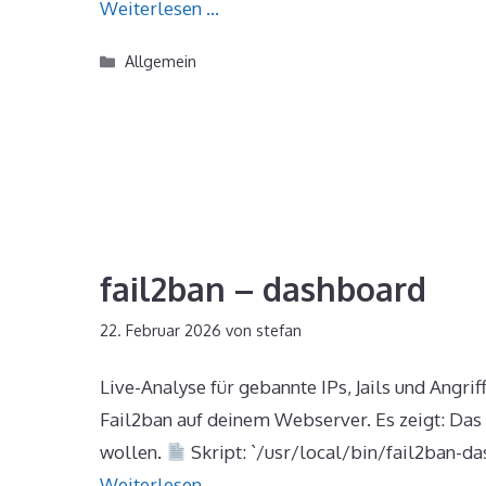
Weiterlesen …
Kategorien
Allgemein
fail2ban – dashboard
22. Februar 2026
von
stefan
Live-Analyse für gebannte IPs, Jails und Angr
Fail2ban auf deinem Webserver. Es zeigt: Das S
wollen.
Skript: `/usr/local/bin/fail2ban-d
Weiterlesen …