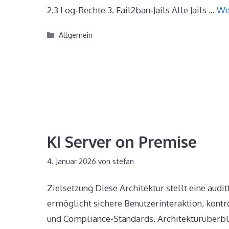
2.3 Log‑Rechte 3. Fail2ban‑Jails Alle Jails …
We
Kategorien
Allgemein
KI Server on Premise
4. Januar 2026
von
stefan
Zielsetzung Diese Architektur stellt eine aud
ermöglicht sichere Benutzerinteraktion, kont
und Compliance‑Standards. Architekturüberblic